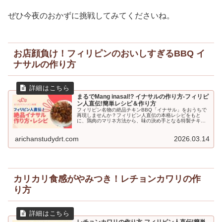
ぜひ今夜のおかずに挑戦してみてくださいね。
お店顔負け！フィリピンのおいしすぎるBBQ イ
ナサルの作り方
まるでMang inasal!? イナサルの作り方-フィリピ
ン人直伝!簡単レシピ＆作り方
フィリピン名物の絶品チキンBBQ「イナサル」をおうちで
再現しませんか？フィリピン人直伝の本格レシピをもと
に、鶏肉のマリネ方法から、味の決め手となる特製チキン
オイルの作り方まで詳しく紹介。魔法の調味料「Magic
Sarap」を使った本場の味付けは必見です。誰でも簡単に
作れる手順付きなので、ぜひ挑戦してみてください。
arichanstudydrt.com
2026.03.14
カリカリ食感がやみつき！レチョンカワリの作
り方