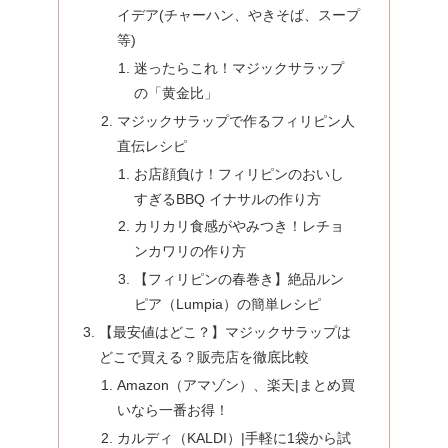
イデア(チャーハン、やきそば、スープ
等)
迷ったらこれ！マジックサラップ
の「黄金比」
マジックサラップで作るフィリピン人
直伝レシピ
お店顔負け！フィリピンのおいし
すぎるBBQ イナサルの作り方
カリカリ食感がやみつき！レチョ
ンカワリの作り方
【フィリピンの春巻き】絶品ルン
ピア（Lumpia）の簡単レシピ
【最安値はどこ？】マジックサラップは
どこで買える？販売店を徹底比較
Amazon（アマゾン）、楽天|まとめ買
いなら一番お得！
カルディ（KALDI）|手軽に1袋から試