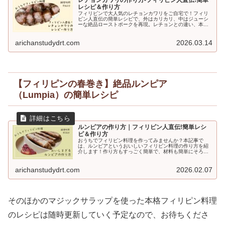
レチョンカワリの作り方-フィリピン人直伝!簡単
レシピ＆作り方
フィリピンで大人気のレチョンカワリをご自宅で！フィリ
ピン人直伝の簡単レシピで、外はカリカリ、中はジューシ
ーな絶品ローストポークを再現。レチョンとの違い、本格
ソースの作り方、魔法の調味料マジックサラップ活用術も
解説。食卓が一瞬で南国に！おうちで本格フィリピン料理
を楽しもう！
arichanstudydrt.com
2026.03.14
【フィリピンの春巻き】絶品ルンピア
（Lumpia）の簡単レシピ
ルンピアの作り方｜フィリピン人直伝!簡単レシ
ピ＆作り方
おうちでフィリピン料理を作ってみませんか？本記事で
は、ルンピアというおいしいフィリピン料理の作り方を紹
介します！作り方もすっごく簡単で、材料も簡単にそろい
ます！フィリピン料理をおうちで食べてみたい、新しい料
理に挑戦してみたい、海外の料理に興味がある方必見で
す。
arichanstudydrt.com
2026.02.07
そのほかのマジックサラップを使った本格フィリピン料理
のレシピは随時更新していく予定なので、お待ちくださ