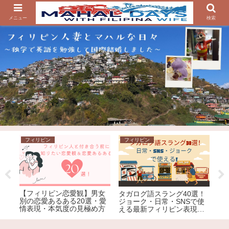
メニュー
検索
フィリピン
フィリピン
フ
【フィリピン恋愛観】男女
フ
イナサ
タガログ語スラング40選！
別の恋愛あるある20選・愛
キ
人直
ジョーク・日常・SNSで使
情表現・本気度の見極め方
タ
える最新フィリピン表現を
め
解説