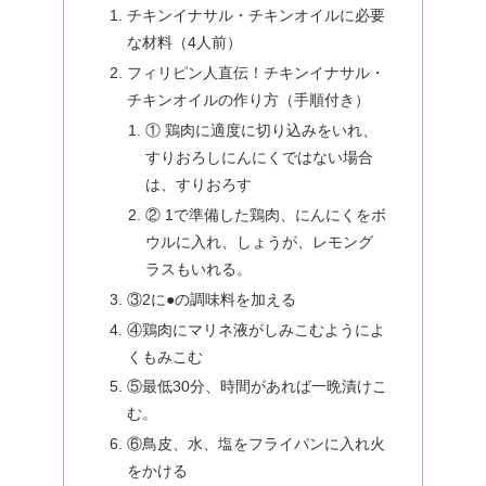
チキンイナサル・チキンオイルに必要
な材料（4人前）
フィリピン人直伝！チキンイナサル・
チキンオイルの作り方（手順付き）
① 鶏肉に適度に切り込みをいれ、
すりおろしにんにくではない場合
は、すりおろす
② 1で準備した鶏肉、にんにくをボ
ウルに入れ、しょうが、レモング
ラスもいれる。
③2に●の調味料を加える
④鶏肉にマリネ液がしみこむようによ
くもみこむ
⑤最低30分、時間があれば一晩漬けこ
む。
⑥鳥皮、水、塩をフライパンに入れ火
をかける