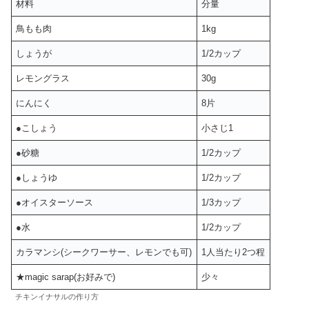
材料
分量
鳥もも肉
1kg
しょうが
1/2カップ
レモングラス
30g
にんにく
8片
●こしょう
小さじ1
●砂糖
1/2カップ
●しょうゆ
1/2カップ
●オイスターソース
1/3カップ
●水
1/2カップ
カラマンシ(シークワーサー、レモンでも可)
1人当たり2つ程
★magic sarap(お好みで)
少々
チキンイナサルの作り方