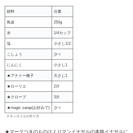
材料
分量
鳥皮
250g
水
1/4カップ
塩
小さじ1/2
こしょう
少々
にんにく
小さじ1
★アナトー種子
大さじ1
★ローリエ
2片
★クローブ
3片
★magic sarap(お好みで)
少々
チキンオイルの作り方
★マークつきのものはよりマンイナサルの本格イナサルに