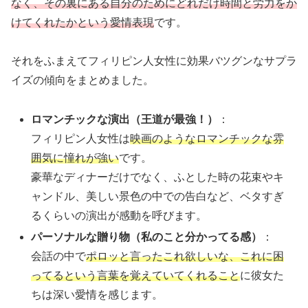
なく、その裏にある自分のためにどれだけ時間と労力をか
けてくれたかという愛情表現
です。
それをふまえてフィリピン人女性に効果バツグンなサプラ
イズの傾向をまとめました。
ロマンチックな演出（王道が最強！）
：
フィリピン人女性は
映画のようなロマンチックな雰
囲気に憧れが強い
です。
豪華なディナーだけでなく、ふとした時の花束やキ
ャンドル、美しい景色の中での告白など、ベタすぎ
るくらいの演出が感動を呼びます。
パーソナルな贈り物（私のこと分かってる感）
：
会話の中で
ポロッと言ったこれ欲しいな、これに困
ってるという言葉を覚えていてくれること
に彼女た
ちは深い愛情を感じます。