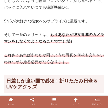
しかもスマホよりも軽量でコンパクトに持ち運べるので、
バッグに入れていつでも撮影準備OK。
SNSが大好きな彼女へのサプライズに最適です。
そして一番のメリットは、
もうあなたが彼女専属のカメラ
マンをしなくてよくなることです！
(
笑)
これさえあればあなたが同じような写真を何枚も文句をい
われながら撮る必要がなくなります。
日差しが強い国で必須！折りたたみ日傘＆
UVケアグッズ
一年中日差しが強いフィリピンでは、美白を気にする女性
ホーム
シェア
目次へ
トップ
サイドバー