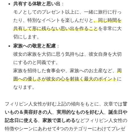
共有する体験と思い出
：
モノとしてのプレゼント以上に、一緒に旅行に行っ
たり、特別なイベントを楽しんだりと
、同じ時間を
共有して形に残らない思い出を作ること
を非常に大
切にします。
家族への敬意と配慮
：
彼女の家族を大切に思う気持ちは、彼女自身を大切
にするのと同義です。
家族を招待した食事会や、家族へのお土産など、
周
囲への優しさが彼女の心を射抜く最大のポイント
に
なります。
フィリピン人女性が好む上記の傾向をもとに、次章では
甘
いもの＆美容好きの人
、
実用的なものを好む人
、
誕生日や
記念日に使える
、
家族で楽しめる
などフィリピン人女性の
特徴やシーンにあわせて4つのカテゴリーにわけてプレゼ