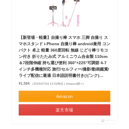
【新登場・軽量】自撮り棒 スマホ 三脚 自撮り ス
マホスタンド i-Phone 自撮り棒 android兼用 コン
パクト 卓上 軽量 360度回転 無線 じどり棒リモコ
ン付き 折りたたみ式 アルミニウム合金製 110cm
＆7段階伸縮 持ち運び便利 360°+225°可調節 4-7
インチ多機種対応 旅行/セルフィー/撮影/動画鑑賞/
ライブ配信に最適 日本語説明書付き(ピンク)…
¥1,584
（2025/07/24 13:51時点 | Amazon調べ）
Amazon
楽天市場
ポチップ