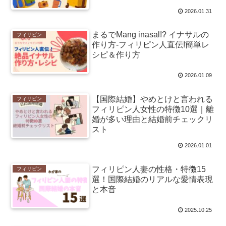
2026.01.31
まるでMang inasal!? イナサルの
フィリピン
作り方-フィリピン人直伝!簡単レ
シピ＆作り方
2026.01.09
【国際結婚】やめとけと言われる
フィリピン
フィリピン人女性の特徴10選｜離
婚が多い理由と結婚前チェックリ
スト
2026.01.01
フィリピン人妻の性格・特徴15
フィリピン
選！国際結婚のリアルな愛情表現
と本音
2025.10.25