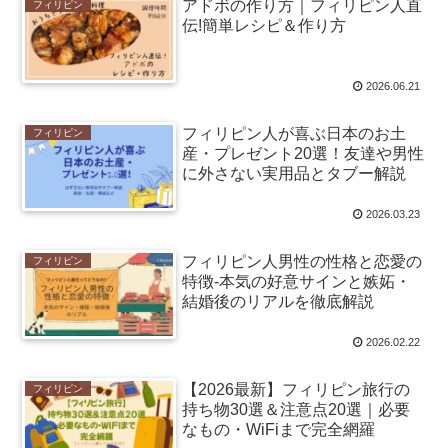
アドボの作り方｜フィリピン人直
フィリピン
伝!簡単レシピ＆作り方
2026.06.21
フィリピン人が喜ぶ日本のお土
フィリピン
産・プレゼント20選！友達や男性
に外さない実用品とタブー解説
2026.03.23
フィリピン人男性の性格と恋愛の
フィリピン
特徴-本気の好意サインと嫉妬・
結婚後のリアルを徹底解説
2026.02.22
【2026最新】フィリピン旅行の
フィリピン
持ち物30選＆注意点20選｜必要
なもの・WiFiまで完全網羅