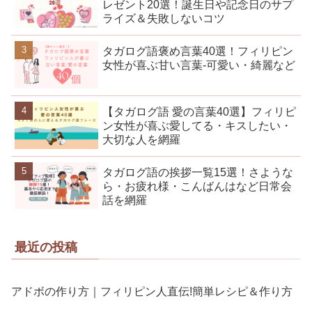
レゼント20選！誕生日や記念日のサプ
ライズ＆失敗しないコツ
タガログ語褒め言葉40選！フィリピン
女性が喜ぶ甘い言葉-可愛い・綺麗など
【タガログ語 愛の言葉40選】フィリピ
ン女性が喜ぶ愛してる・キスしたい・
大切な人を網羅
タガログ語の挨拶一覧15選！さような
ら・お疲れ様・こんばんはなど日常会
話を網羅
最近の投稿
アドボの作り方｜フィリピン人直伝!簡単レシピ＆作り方