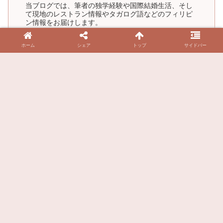
当ブログでは、筆者の独学経験や国際結婚生活、そし
て現地のレストラン情報やタガログ語などのフィリピ
ン情報をお届けします。
取得資格: TOEIC 850点 / TESOL・TEFL / AWS SAA,
CLF / 小学校教員免許
ホーム
シェア
トップ
サイドバー
フィリピンランキング