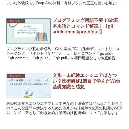
アルな体験談で、Drop AIの無料・有料プランの正直な使い心地と商
用利用の落とし穴まで、初心者向けに分かりやすく解説します。あな
たもAIでオリジナルスタンプを作りませんか？
プログラミング用語不要！Git基
エンジニア
本用語とコマンド解説！【git
add/commit/push/pull】
プログラミング初心者必見！Gitの基本用語（作業ディレクトリ、ス
テージング、リポジトリなど）と、よく使うコマンド「git add」
「git commit」「git push」「git pull」を専門用語なしで徹底解説。
バージョン管理の基礎がこれ1つで分かります。
文系・未経験エンジニアはきつ
エンジニア
い？技術研修1週目で学んだWeb
基礎知識と感想
未経験＆文系エンジニアでも大丈夫なの？研修ではどんなことを学ぶ
の？こんな疑問を解決するために四月から未経験&文系の状態でWEB
系エンジニアとして働き始めた筆者の技術研修についてお話します。
文系だけどエンジニアになりたい！未経験でも大丈夫か不安という方
は是非読んでみてください。