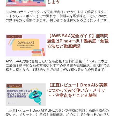
しよう
Laravelのライフサイクルを初心者向けにわかりやすく解説！リクエ
ストからレスポンスまでの流れや、仕組みを理解することでLaravel
の動作を深く理解できます。初心者でも理解できるようにライフサイ
クルのメリットも簡単に紹介！Laravel初心者を脱却したい方必見の
内容です。
【AWS SAA完全ガイド】無料問
エンジニア
題集はPing-t一択！難易度・勉強
方法など徹底解説
AWS SAA試験に合格したいなら必見！無料問題集「Ping-t」は本当
に最強？効率的な勉強方法やおすすめ参考書を徹底解説。短期間で合
格を目指すなら、戦略的な学習が鍵！AWS初心者から経験者まで役
立つ情報満載。今すぐチェックして、合格のヒントと最短ルートを見
つけ、確実にAWS SAA合格を目指そう！
【正直レビュー】Drop AIを実際
エンジニア
につかってみて使い方・メリッ
ト・注意点をとことん解説
【正直レビュー】Drop AIでLINEスタンプ作成に挑戦！画像生成AIの
使い方、メリット、注意点を徹底解説。絵心なしでも作れるのか？リ