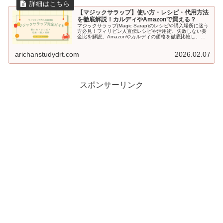
【マジックサラップ】使い方・レシピ・代用方法
を徹底解説！カルディやAmazonで買える？
マジックサラップ(Magic Sarap)のレシピや購入場所に迷う
方必見！フィリピン人直伝レシピや活用術、失敗しない黄
金比を解説。Amazonやカルディの価格を徹底比較し、日
本で損せず最安値で手に入れる方法から代用方法まで、こ
の記事で全て分かります！
arichanstudydrt.com
2026.02.07
スポンサーリンク