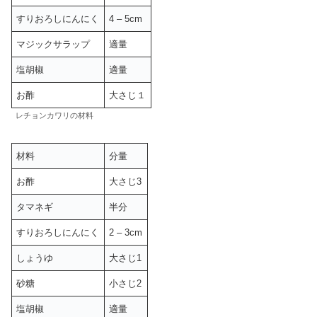
すりおろしにんにく
4 – 5cm
マジックサラップ
適量
塩胡椒
適量
お酢
大さじ１
レチョンカワリの材料
材料
分量
お酢
大さじ3
タマネギ
半分
すりおろしにんにく
2 – 3cm
しょうゆ
大さじ1
砂糖
小さじ2
塩胡椒
適量