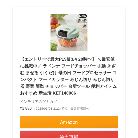
【エントリーで最大P19倍3/4 20時〜】 ＼最安値
に挑戦中／ ラドンナ フードチョッパー 手動 きざ
む まぜる 引くだけ 母の日 フードプロセッサー コ
ンパクト フードカッター みじん切り みじん切り
器 野菜 簡単 チョッパー 台所ツール 便利アイテム
おすすめ 新生活 KET140066
インテリアのゲキカグ
¥1,880
（2025/03/03 21:24時点 | 楽天市場調べ）
Amazon
楽天市場