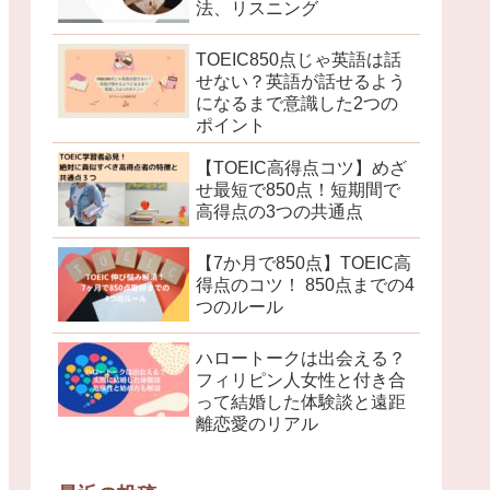
法、リスニング
TOEIC850点じゃ英語は話
せない？英語が話せるよう
になるまで意識した2つの
ポイント
【TOEIC高得点コツ】めざ
せ最短で850点！短期間で
高得点の3つの共通点
【7か月で850点】TOEIC高
得点のコツ！ 850点までの4
つのルール
ハロートークは出会える？
フィリピン人女性と付き合
って結婚した体験談と遠距
離恋愛のリアル