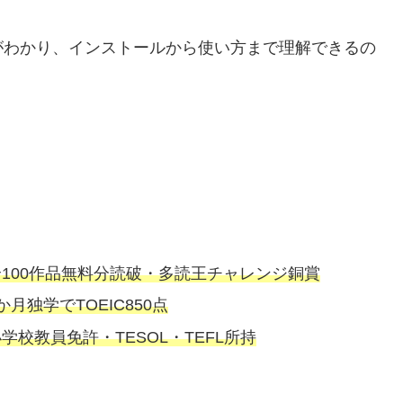
がわかり、インストールから使い方まで理解できるの
100作品無料分読破・
多読王チャレンジ銅賞
か月独学でTOEIC850点
学校教員免許・TESOL・TEFL所持