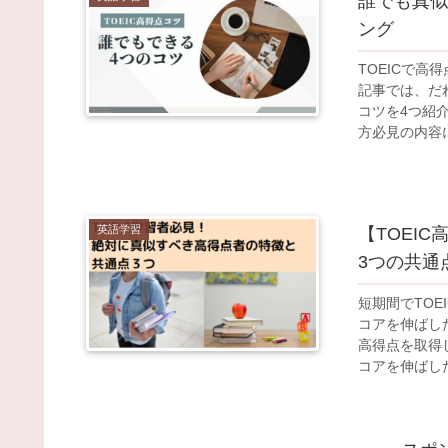
誰でも真似
ング
TOEICで
記事では、だ
コツを4つ紹
方必見の内容
英語学習
【TOEI
3つの共通
短期間でTO
コアを伸ばし
高得点を取得
コアを伸ばし
ます。