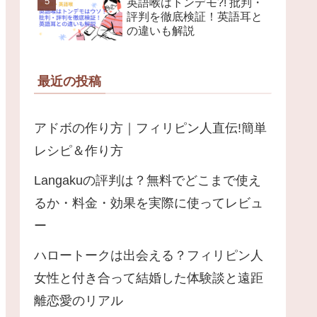
英語喉はトンデモ?! 批判・
評判を徹底検証！英語耳と
の違いも解説
最近の投稿
アドボの作り方｜フィリピン人直伝!簡単
レシピ＆作り方
Langakuの評判は？無料でどこまで使え
るか・料金・効果を実際に使ってレビュ
ー
ハロートークは出会える？フィリピン人
女性と付き合って結婚した体験談と遠距
離恋愛のリアル