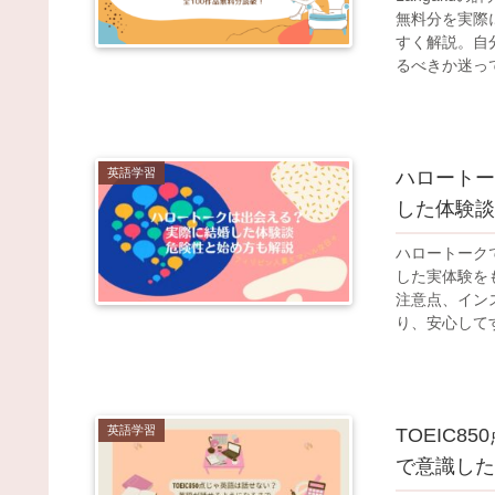
無料分を実際
すく解説。自
るべきか迷っ
英語学習
ハロートー
した体験談
ハロートーク
した実体験を
注意点、イン
り、安心して
英語学習
TOEIC
で意識した