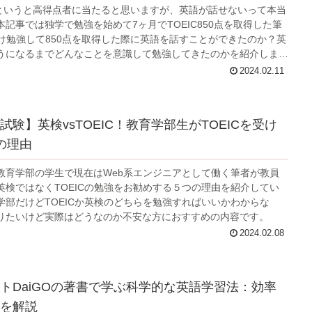
0点というと高得点者に当たると思いますが、英語が話せないって本当
記事では独学で勉強を始めて7ヶ月でTOEIC850点を取得した筆
だけ勉強して850点を取得した際に英語を話すことができたのか？英
うになるまでどんなことを意識して勉強してきたのかを紹介しま
2024.02.11
試験】英検vsTOEIC！教育学部生がTOEICを受け
の理由
教育学部の学生で現在はWeb系エンジニアとして働く筆者が教員
英検ではなくTOEICの勉強をお勧めする５つの理由を紹介してい
学部だけどTOEICか英検のどちらを勉強すればいいかわからな
りたいけど実際はどうなのか不安な方におすすめの内容です。
2024.02.08
トDaiGOの著書で学ぶ科学的な英語学習法：効率
を解説