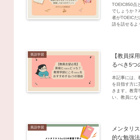
TOEIC85
でしょうか？本
者がTOEIC
語を話せるよ
す。
英語学習
【教員採用
るべき5つ
本記事には、
を目指す方に
きます。教育
い、教員にな
英語学習
メンタリス
的な勉強法