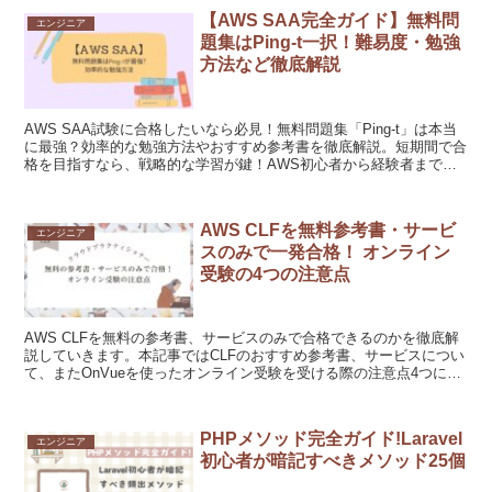
【AWS SAA完全ガイド】無料問
エンジニア
題集はPing-t一択！難易度・勉強
方法など徹底解説
AWS SAA試験に合格したいなら必見！無料問題集「Ping-t」は本当
に最強？効率的な勉強方法やおすすめ参考書を徹底解説。短期間で合
格を目指すなら、戦略的な学習が鍵！AWS初心者から経験者まで役
立つ情報満載。今すぐチェックして、合格のヒントと最短ルートを見
つけ、確実にAWS SAA合格を目指そう！
AWS CLFを無料参考書・サービ
エンジニア
スのみで一発合格！ オンライン
受験の4つの注意点
AWS CLFを無料の参考書、サービスのみで合格できるのかを徹底解
説していきます。本記事ではCLFのおすすめ参考書、サービスについ
て、またOnVueを使ったオンライン受験を受ける際の注意点4つにつ
いてお話しします。CLFを受験使用か検討している人、すでに勉強中
の人、CLFに興味がある方必見です。
PHPメソッド完全ガイド!Laravel
エンジニア
初心者が暗記すべきメソッド25個