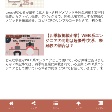
Laravel初心者が最初に覚えるべきPHPメソッドを完全網羅！文字列
操作からファイル操作、デバッグまで、開発現場で頻出する30個の
メソッドを厳選紹介。コピペOKのサンプルコード付きで、初心者で
もすぐに実践可能！効率的な開発を叶える必須知識を今すぐチェッ
ク！
【四季報掲載企業】WEB系エン
エンジニア
ジニアの同期は超優秀!文系、未
経験の割合は？
どんな学生がWEB系エンジニアとして働いているか興味はありませ
んか？本記事では、四季報企業に掲載されている企業にWEB系エン
ジニアとして働いている筆者の同僚についてお話していきます。未経
験、文系だけどweb系エンジニアとして働きたい！エンジニア転職を
考えている方必見の内容です。
ホーム
シェア
目次へ
トップ
サイドバー