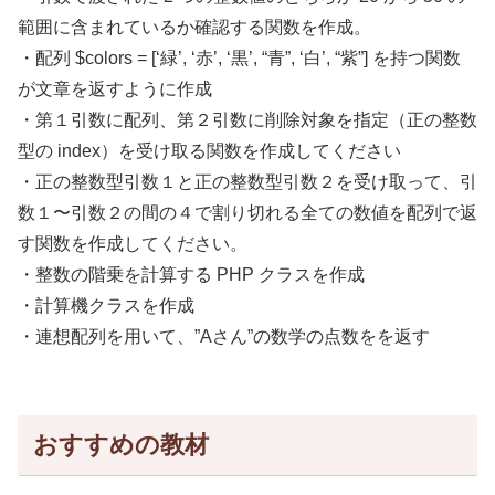
範囲に含まれているか確認する関数を作成。
・配列 $colors = [‘緑’, ‘赤’, ‘黒’, “青”, ‘白’, “紫”] を持つ関数
が文章を返すように作成
・第１引数に配列、第２引数に削除対象を指定（正の整数
型の index）を受け取る関数を作成してください
・正の整数型引数１と正の整数型引数２を受け取って、引
数１〜引数２の間の４で割り切れる全ての数値を配列で返
す関数を作成してください。
・整数の階乗を計算する PHP クラスを作成
・計算機クラスを作成
・連想配列を用いて、”Aさん”の数学の点数をを返す
おすすめの教材