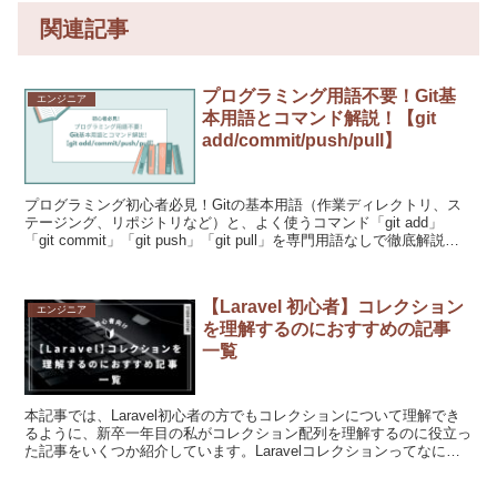
関連記事
プログラミング用語不要！Git基
エンジニア
本用語とコマンド解説！【git
add/commit/push/pull】
プログラミング初心者必見！Gitの基本用語（作業ディレクトリ、ス
テージング、リポジトリなど）と、よく使うコマンド「git add」
「git commit」「git push」「git pull」を専門用語なしで徹底解説。
バージョン管理の基礎がこれ1つで分かります。
【Laravel 初心者】コレクション
エンジニア
を理解するのにおすすめの記事
一覧
本記事では、Laravel初心者の方でもコレクションについて理解でき
るように、新卒一年目の私がコレクション配列を理解するのに役立っ
た記事をいくつか紹介しています。Laravelコレクションってなに？
Laravelコレクションがいまいちよくわからない、Eloquentとのちが
いがわからないという方必見です。