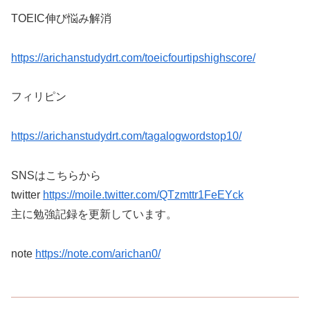
TOEIC伸び悩み解消
https://arichanstudydrt.com/toeicfourtipshighscore/
フィリピン
https://arichanstudydrt.com/tagalogwordstop10/
SNSはこちらから
twitter
https://moile.twitter.com/QTzmttr1FeEYck
主に勉強記録を更新しています。
note
https://note.com/arichan0/