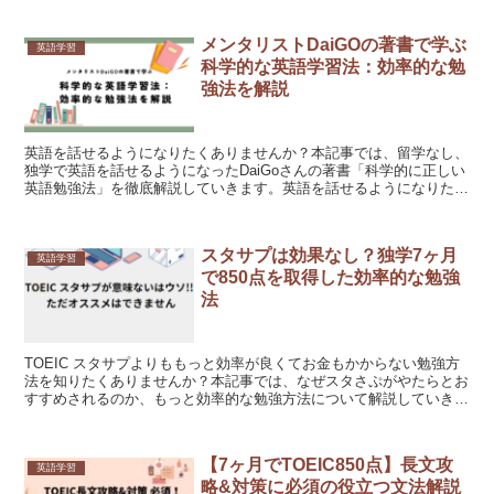
メンタリストDaiGOの著書で学ぶ
英語学習
科学的な英語学習法：効率的な勉
強法を解説
英語を話せるようになりたくありませんか？本記事では、留学なし、
独学で英語を話せるようになったDaiGoさんの著書「科学的に正しい
英語勉強法」を徹底解説していきます。英語を話せるようになりたい
けど教材に迷っている、えいごをはなせるようになりたい！という方
必見の内容になっています。
スタサプは効果なし？独学7ヶ月
英語学習
で850点を取得した効率的な勉強
法
TOEIC スタサプよりももっと効率が良くてお金もかからない勉強方
法を知りたくありませんか？本記事では、なぜスタさぷがやたらとお
すすめされるのか、もっと効率的な勉強方法について解説していきま
す。TOEIC スタサプを使っているひと、得点を伸ばしたい方必見で
す。
【7ヶ月でTOEIC850点】長文攻
英語学習
略&対策に必須の役立つ文法解説