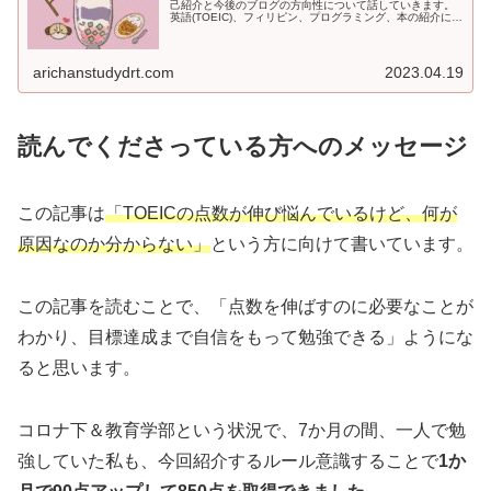
己紹介と今後のブログの方向性について話していきます。
英語(TOEIC)、フィリピン、プログラミング、本の紹介につ
いて週に一回のペースで更新していくので、よろしくお願
いします。ＴＯＥＩＣでは7か月で850点を取得した経験か
ら、効率的な学習方法について書いていきます。
arichanstudydrt.com
2023.04.19
読んでくださっている方へのメッセージ
この記事は
「TOEICの点数が伸び悩んでいるけど、何が
原因なのか分からない」
という方に向けて書いています。
この記事を読むことで、「点数を伸ばすのに必要なことが
わかり、目標達成まで自信をもって勉強できる」ようにな
ると思います。
コロナ下＆教育学部という状況で、7か月の間、一人で勉
強していた私も、今回紹介するルール意識することで
1か