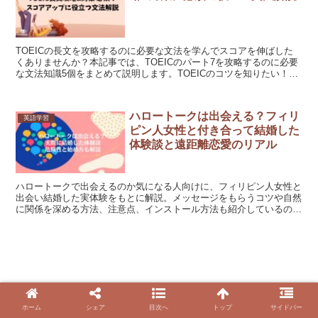
TOEICの長文を攻略するのに必要な文法を学んでスコアを伸ばした
くありませんか？本記事では、TOEICのパート7を攻略するのに必要
な文法知識5個をまとめて説明します。TOEICのコツを知りたい！ス
コアを伸ばしたい！という方必見の内容になっています。
ハロートークは出会える？フィリ
英語学習
ピン人女性と付き合って結婚した
体験談と遠距離恋愛のリアル
ハロートークで出会えるのか気になる人向けに、フィリピン人女性と
出会い結婚した実体験をもとに解説。メッセージをもらうコツや自然
に関係を深める方法、注意点、インストール方法も紹介しているの
で、記事を読めば実際の流れがわかり、安心してすぐ始められます。
ホーム
シェア
目次へ
トップ
サイドバー