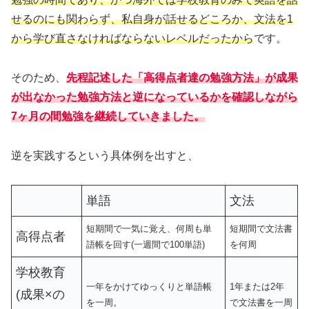
せるのにも関わらず、私自身が話せるどころか、文法を1
から学び直さなければならないレベルだったから
です。
そのため、
先程記述した「高得点者達の勉強方法」が成果
が出なかった勉強方法と逆になっているかを確認しながら
7ヶ月の間勉強を継続していきました。
逆を実践するという具体例を出すと、
単語
文法
短期間で一気に覚え、何周も単
短期間で文法書
高得点者
語帳を回す(一週間で100単語)
を何周
学校教育
一年をかけてゆっくりと単語帳
1年または2年
(成果×の
を一周。
で文法書を一周