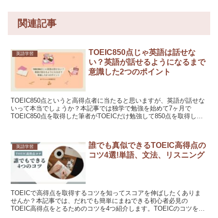
関連記事
TOEIC850点じゃ英語は話せな
英語学習
い？英語が話せるようになるまで
意識した2つのポイント
TOEIC850点というと高得点者に当たると思いますが、英語が話せな
いって本当でしょうか？本記事では独学で勉強を始めて7ヶ月で
TOEIC850点を取得した筆者がTOEICだけ勉強して850点を取得した
際に英語を話すことができたのか？英語を話せるようになるまでどん
なことを意識して勉強してきたのかを紹介します。
誰でも真似できるTOEIC高得点の
英語学習
コツ4選!単語、文法、リスニング
TOEICで高得点を取得するコツを知ってスコアを伸ばしたくありま
せんか？本記事では、だれでも簡単にまねできる初心者必見の
TOEIC高得点をとるためのコツを4つ紹介します。TOEICのコツを知
りたい！スコアを伸ばしたい！という方必見の内容になっています。