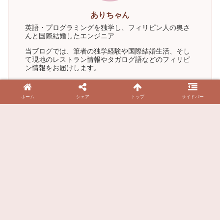
ありちゃん
英語・プログラミングを独学し、フィリピン人の奥さ
んと国際結婚したエンジニア
当ブログでは、筆者の独学経験や国際結婚生活、そし
て現地のレストラン情報やタガログ語などのフィリピ
ン情報をお届けします。
取得資格: TOEIC 850点 / TESOL・TEFL / AWS SAA,
CLF / 小学校教員免許
ホーム
シェア
トップ
サイドバー