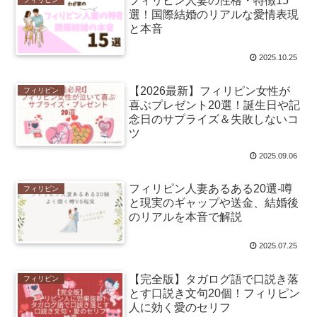
フィリピン人妻の性格・特徴15
選！国際結婚のリアルな愛情表現
と本音
2025.10.25
【2026最新】フィリピン女性が
フィリピン
喜ぶプレゼント20選！誕生日や記
念日のサプライズ＆失敗しないコ
ツ
2025.09.06
フィリピン人妻あるある20選-噂
フィリピン
と現実のギャップや送金、結婚後
のリアルを本音で解説
2025.07.25
【完全版】タガログ語で口説き落
フィリピン
とす口説き文句20個！フィリピン
人に効く愛のセリフ